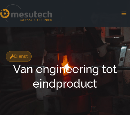
Ga
naar
de
inhoud
Dienst
Van engineering tot
eindproduct